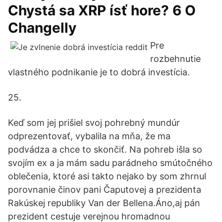
Chystá sa XRP ísť hore? 6 O
Changelly
Pre
rozbehnutie
vlastného podnikanie je to dobrá investícia.
25.
Keď som jej prišiel svoj pohrebný mundúr
odprezentovať, vybalila na mňa, že ma
podvádza a chce to skončiť. Na pohreb išla so
svojím ex a ja mám sadu parádneho smútočného
oblečenia, ktoré asi takto nejako by som zhrnul
porovnanie činov pani Čaputovej a prezidenta
Rakúskej republiky Van der Bellena.Áno,aj pán
prezident cestuje verejnou hromadnou