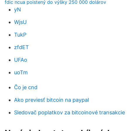
fdic ncua poistený do výšky 250 000 dolárov
yN
WjsU
TukP
zfdET
UFAo
uoTm
Čo je cnd
Ako previesť bitcoin na paypal
Sledovač poplatkov za bitcoinové transakcie