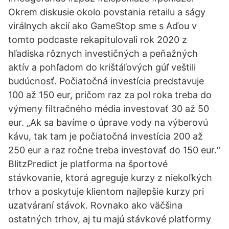
Okrem diskusie okolo povstania retailu a ságy
virálnych akcií ako GameStop sme s Aďou v
tomto podcaste rekapitulovali rok 2020 z
hľadiska rôznych investičných a peňažných
aktív a pohľadom do krištáľových gúľ veštili
budúcnosť. Počiatočná investícia predstavuje
100 až 150 eur, pričom raz za pol roka treba do
výmeny filtračného média investovať 30 až 50
eur. „Ak sa bavíme o úprave vody na výberovú
kávu, tak tam je počiatočná investícia 200 až
250 eur a raz ročne treba investovať do 150 eur.“
BlitzPredict je platforma na športové
stávkovanie, ktorá agreguje kurzy z niekoľkých
trhov a poskytuje klientom najlepšie kurzy pri
uzatváraní stávok. Rovnako ako väčšina
ostatných trhov, aj tu majú stávkové platformy