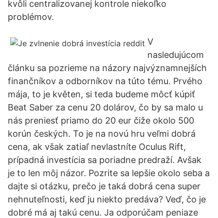
kvôli centralizovanej kontrole niekoľko
problémov.
V
nasledujúcom
článku sa pozrieme na názory najvýznamnejších
finančníkov a odborníkov na túto tému. Prvého
mája, to je květen, si teda budeme môcť kúpiť
Beat Saber za cenu 20 dolárov, čo by sa malo u
nás preniesť priamo do 20 eur čiže okolo 500
korún českých. To je na novú hru veľmi dobrá
cena, ak však zatiaľ nevlastníte Oculus Rift,
prípadná investícia sa poriadne predraží. Avšak
je to len môj názor. Pozrite sa lepšie okolo seba a
dajte si otázku, prečo je taká dobrá cena super
nehnuteľnosti, keď ju niekto predáva? Veď, čo je
dobré má aj takú cenu. Ja odporúčam peniaze