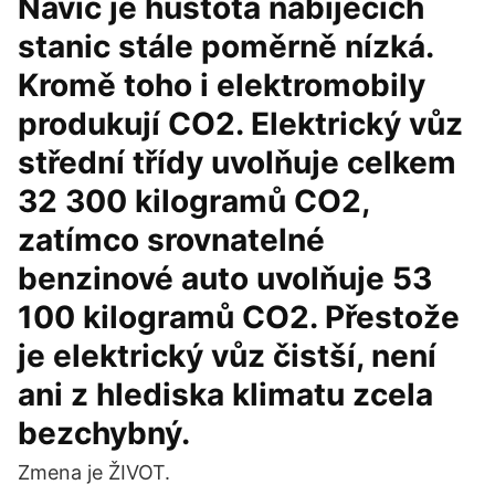
Navíc je hustota nabíjecích
stanic stále poměrně nízká.
Kromě toho i elektromobily
produkují CO2. Elektrický vůz
střední třídy uvolňuje celkem
32 300 kilogramů CO2,
zatímco srovnatelné
benzinové auto uvolňuje 53
100 kilogramů CO2. Přestože
je elektrický vůz čistší, není
ani z hlediska klimatu zcela
bezchybný.
Zmena je ŽIVOT.