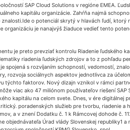
ločností SAP Cloud Solutions v regióne EMEA. Ľudský
tuálneho kapitálu organizácie. Zahŕňa najmä schopnos
né znalosti.Ide o potenciál skrytý v hlavách ľudí, ktorý
e organizáciu je nanajvýš žiaduce vedieť tento potenc
tu je preto prevziať kontrolu Riadenie ľudského kapi
ematiky riadenia ľudských zdrojov a to z pohľadu p
á je spojená s rozvíjaním schopností, vedomostí, znal
ry, rozvoja sociálnych aspektov jednotlivca za účelo
u týchto faktorov. Nový dizajn vznikol v rámci partn
môže viac ako 47 miliónom používateľov riešení SAP
kého kapitálu na celom svete. Dnes, v ére digitálnej pr
kritický. poradenských služieb pre tvorbu, riadenie a
mov, a v znení Dodatku č. 1 k Rámcovej dohode č. 11
ane objednávateľa Úrad vlády Slovenskej republiky1 a 
onzorcium spoločností KPMG Slovensko, spol.