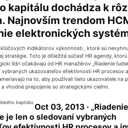
o kapitálu dochádza k rô
 Najnovším trendom HCM
nie elektronických systé
r kľúčových indikátorov výkonnosti , ktoré sú nevyhn
j stratégie. Toto je dôležitá súčasť HR agendy, ktorú
tegickí lídri očakávajú od HR manažérov „Riadenie ľuds
í vybraných ukazovateľov efektívnosti HR procesov a i
ameriavajú na to, aby používali tieto ukazovatele na 
a vhodné prepojenie so strategickými cieľmi.
Oct 03, 2013 · „Riadeni
ie je len o sledovaní vybraných
ov efektívnosti HR procesov a inv