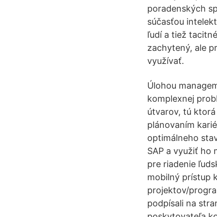
poradenských spo
súčasťou intelek
ľudí a tiež tacit
zachytený, ale pr
využívať.
Úlohou managemen
komplexnej probl
útvarov, tú ktor
plánovaním karié
optimálneho stav
SAP a využiť ho 
pre riadenie ľuds
mobilný prístup 
projektov/progra
podpísali na str
poskytovateľa k