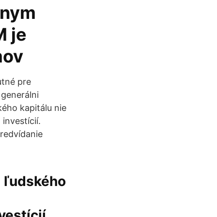
znym
 je
mov
utné pre
 generálni
kého kapitálu nie
nvestícií.
predvídanie
e ľudského
estícií.