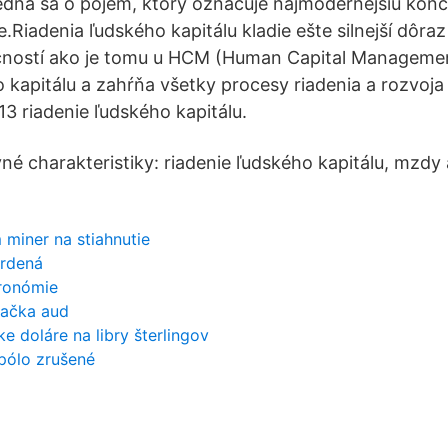
Jedná sa o pojem, ktorý označuje najmodernejšiu kon
.Riadenia ľudského kapitálu kladie ešte silnejší dôraz
čností ako je tomu u HCM (Human Capital Management
o kapitálu a zahŕňa všetky procesy riadenia a rozvoja
13 riadenie ľudského kapitálu.
né charakteristiky: riadenie ľudského kapitálu, mzdy 
miner na stiahnutie
vrdená
tronómie
lačka aud
e doláre na libry šterlingov
pólo zrušené