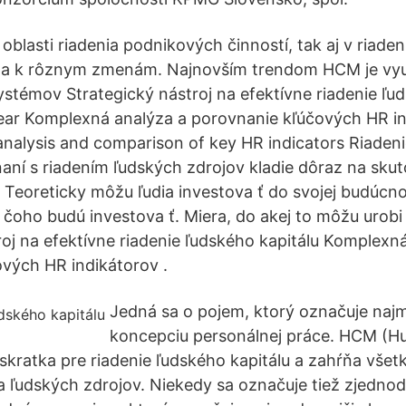
oblasti riadenia podnikových činností, tak aj v riade
za k rôznym zmenám. Najnovším trendom HCM je vyu
ystémov Strategický nástroj na efektívne riadenie ľu
year Komplexná analýza a porovnanie kľúčových HR i
alysis and comparison of key HR indicators Riaden
aní s riadením ľudských zdrojov kladie dôraz na skuto
. Teoreticky môžu ľudia investova ť do svojej budúcno
 čoho budú investova ť. Miera, do akej to môžu urobi ť
roj na efektívne riadenie ľudského kapitálu Komplexn
vých HR indikátorov .
Jedná sa o pojem, ktorý označuje naj
koncepciu personálnej práce. HCM (H
kratka pre riadenie ľudského kapitálu a zahŕňa všet
ja ľudských zdrojov. Niekedy sa označuje tiež zjedno