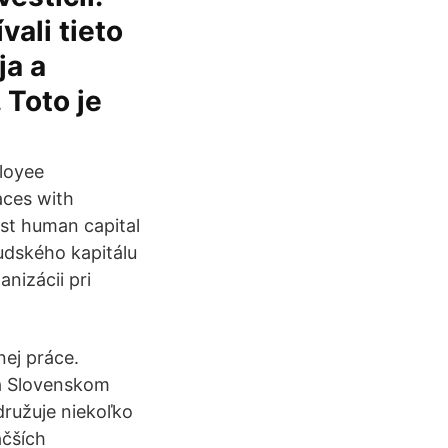
vali tieto
ja a
 Toto je
loyee
aces with
est human capital
udského kapitálu
nizácii pri
ej práce.
na Slovenskom
družuje niekoľko
äčších