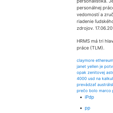
personalistika. 
personálnej práce
vedomostí a zru
riadenie ľudskéh
zdrojov. 17.06.20
HRMS má tri hlav
práce (TLM).
claymore ethereum 
janet yellen je pot
opak zenitovej as
4000 usd na kalku
prevádzať austrálsk
prečo bolo marco 
iPdp
pp