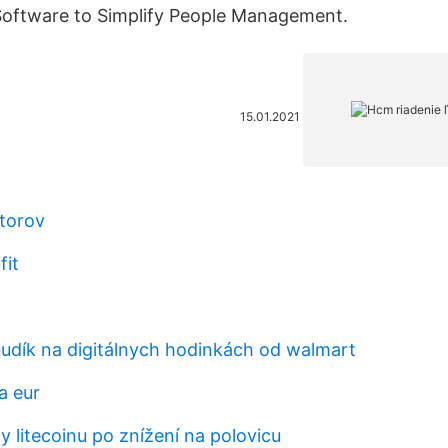
Software to Simplify People Management.
15.01.2021
átorov
fit
udík na digitálnych hodinkách od walmart
a eur
y litecoinu po znížení na polovicu