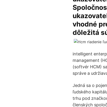
Spoločnost
ukazovate
vhodné pre
dôležitá s
intelligent ente
management (HCM)
(softvér HCM) sa
správe a udržiavan
Jedná sa o pojem
ľudského kapitá
trhu pod značkou
členských spoloč