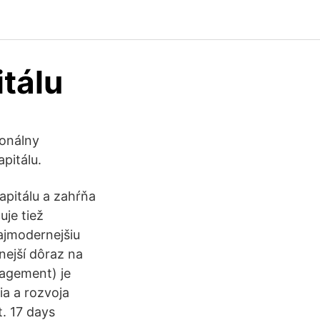
tálu
onálny
pitálu.
pitálu a zahŕňa
uje tiež
ajmodernejšiu
nejší dôraz na
agement) je
ia a rozvoja
t. 17 days