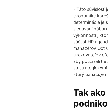
- Táto súvislosť 
ekonomike koreš
determinácie je s
sledovaní náboru
výkonnosti , ktor
súčasť HR agendy,
manažérov Oct 03
ukazovateľov efek
aby používali ti
so strategickými
ktorý označuje n
Tak ako 
podnikov