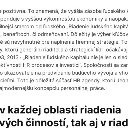
je pozitívna. To znamená, že vyššia zásoba ľudského k
ponduje s vyššou výkonnosťou ekonomiky a naopak. 
ilnejší smerom od ľudského „Riadenie ľudského kapitál
, benefitoch, či odmeňovaní. Dôležitý je výber kľúčo
é sú nevyhnutné pre naplnenie firemnej stratégie. Tot
 ktorú generálni riaditelia a strategickí lídri očakáva
, 2013 · „Riadenie ľudského kapitálu nie je len o sl
tívnosti HR procesov a investícií. Spoločnosti sa za
eto ukazovatele na predvídanie budúceho vývoja a vh
 cieľmi. Toto je dôležitá súčasť HR agendy, ktorú Jed
ajmodernejšiu koncepciu personálnej práce.
v každej oblasti riadenia
ých činností, tak aj v ria