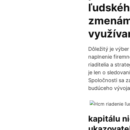
ľudskéh
zmenám.
využíva
Dôležitý je výbe
naplnenie firemne
riaditelia a stra
je len o sledovan
Spoločnosti sa z
budúceho vývoja 
kapitálu n
ukazovateľ