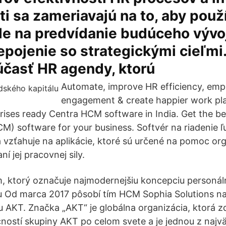
i sa zameriavajú na to, aby použí
le na predvídanie budúceho vývo
pojenie so strategickými cieľmi.
účasť HR agendy, ktorú
Automate, improve HR efficiency, emp
engagement & create happier work pl
rprises ready Centra HCM software in India. Get the b
 software for your business. Softvér na riadenie ľ
 vzťahuje na aplikácie, ktoré sú určené na pomoc orga
í jej pracovnej sily.
, ktorý označuje najmodernejšiu koncepciu personáln
lu Od marca 2017 pôsobí tím HCM Sophia Solutions 
 AKT. Značka „AKT“ je globálna organizácia, ktorá z
ností skupiny AKT po celom svete a je jednou z najv