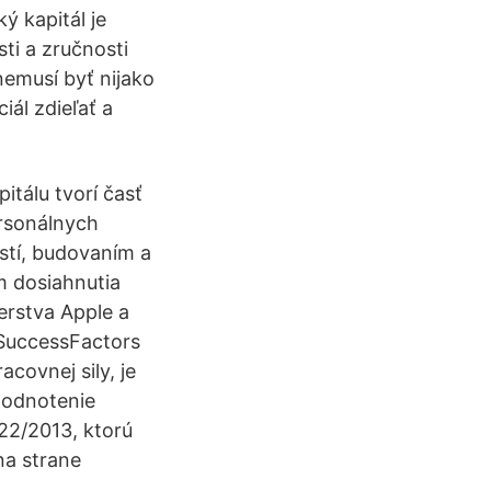
 kapitál je
ti a zručnosti
 nemusí byť nijako
iál zdieľať a
tálu tvorí časť
ersonálnych
ostí, budovaním a
m dosiahnutia
erstva Apple a
 SuccessFactors
acovnej sily, je
 hodnotenie
22/2013, ktorú
na strane