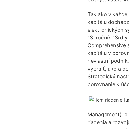
Tak ako v každej 
kapitálu dochád
elektronických s
13. ročník 13rd 
Comprehensive an
kapitálu v porovn
nevlastní podnik
vybra ť, ako a do
Strategický nást
porovnanie kľúčo
Management) je s
riadenia a rozvo