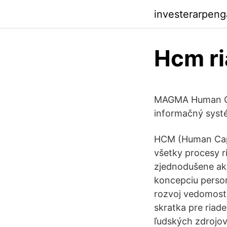
investerarpen
Hcm ri
MAGMA Human Ca
informačný systé
HCM (Human Capit
všetky procesy r
zjednodušene ako
koncepciu personá
rozvoj vedomost
skratka pre riad
ľudských zdrojov.