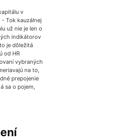
apitálu v
- Tok kauzálnej
u už nie je len o
vých indikátorov
o je dôležitá
jú od HR
edovaní vybraných
meriavajú na to,
odné prepojenie
ná sa o pojem,
dení