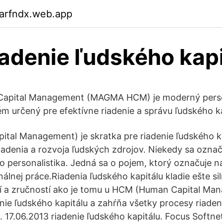
garfndx.web.app
adenie ľudského kapi
pital Management (MAGMA HCM) je moderný pers
m určený pre efektívne riadenie a správu ľudského ka
al Management) je skratka pre riadenie ľudského ka
iadenia a rozvoja ľudských zdrojov. Niekedy sa označ
 personalistika. Jedná sa o pojem, ktorý označuje n
lnej práce.Riadenia ľudského kapitálu kladie ešte sil
í a zručností ako je tomu u HCM (Human Capital Man
enie ľudského kapitálu a zahŕňa všetky procesy riaden
 17.06.2013 riadenie ľudského kapitálu. Focus Softne