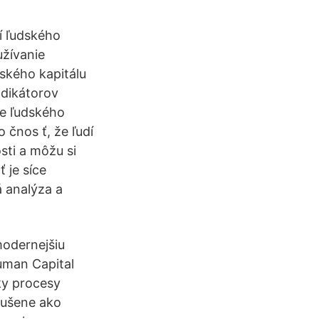
ní ľudského
žívanie
dského kapitálu
ndikátorov
ie ľudského
 čnos ť, že ľudí
sti a môžu si
 je síce
á analýza a
modernejšiu
uman Capital
ky procesy
dušene ako