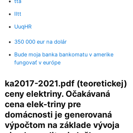
tta
IItt
UuqHR
350 000 eur na dolár
Bude moja banka bankomatu v amerike
fungovať v európe
ka2017-2021.pdf (teoretickej)
ceny elektriny. Očakávaná
cena elek-triny pre
domácnosti je generovaná
výpočtom na základe vývoja