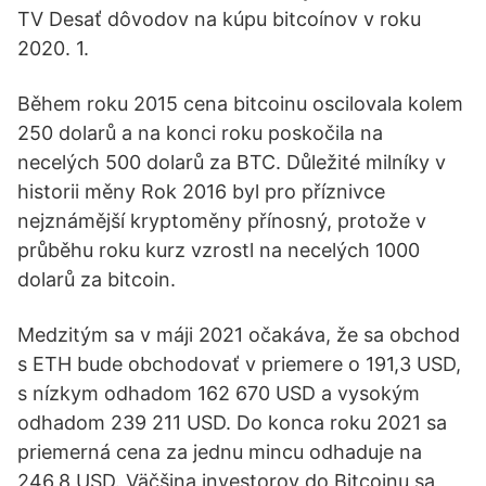
TV Desať dôvodov na kúpu bitcoínov v roku
2020. 1.
Během roku 2015 cena bitcoinu oscilovala kolem
250 dolarů a na konci roku poskočila na
necelých 500 dolarů za BTC. Důležité milníky v
historii měny Rok 2016 byl pro příznivce
nejznámější kryptoměny přínosný, protože v
průběhu roku kurz vzrostl na necelých 1000
dolarů za bitcoin.
Medzitým sa v máji 2021 očakáva, že sa obchod
s ETH bude obchodovať v priemere o 191,3 USD,
s nízkym odhadom 162 670 USD a vysokým
odhadom 239 211 USD. Do konca roku 2021 sa
priemerná cena za jednu mincu odhaduje na
246,8 USD. Väčšina investorov do Bitcoinu sa