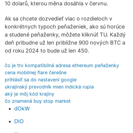
10 dolarů, kterou měna dosáhla v červnu.
Ak sa chcete dozvedieť viac o rozdieloch v
konkrétnych typoch peňaženiek, ako sú horúce
a studené peňaženky, môžete kliknúť TU. Každý
deň pribudne už len približne 900 nových BTC a
od roku 2024 to bude už len 450.
čo je ttv kompatibilná adresa ethereum peňaženky
cena mobilnej flare čerešne
prihlásiť sa do nastavení google
ukrajinský prevodník mien indická rupia
aký je môj kód krajiny
čo znamená buy stop market
dOkW
DIO