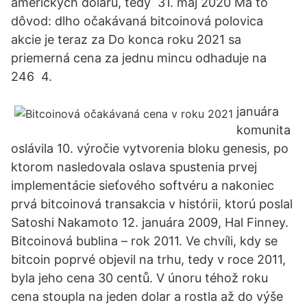
amerických dolarů, tedy 31. máj 2020 Má to
dôvod: dlho očakávaná bitcoinová polovica
akcie je teraz za Do konca roku 2021 sa
priemerná cena za jednu mincu odhaduje na
246 4.
januára
komunita
oslávila 10. výročie vytvorenia bloku genesis, po
ktorom nasledovala oslava spustenia prvej
implementácie sieťového softvéru a nakoniec
prvá bitcoinová transakcia v histórii, ktorú poslal
Satoshi Nakamoto 12. januára 2009, Hal Finney.
Bitcoinová bublina – rok 2011. Ve chvíli, kdy se
bitcoin poprvé objevil na trhu, tedy v roce 2011,
byla jeho cena 30 centů. V únoru téhož roku
cena stoupla na jeden dolar a rostla až do výše