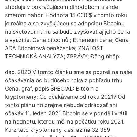
zhoduje v pokračujúcom dlhodobom trende
smerom nahor. Hodnota 15 000 $ v tomto roku
je reálna a so zvyšujúcou sa adopciou Bitcoinu
na svetovom trhu sa bude zvyšovať aj jeho cena
a využitie. Cena bitcoinů ; Ethereum cena; Cena
ADA Bitcoinová peněženka; ZNALOST.
TECHNICKÁ ANALÝZA; ZPRÁVY; Đăng nhập.
dec. 2020 V tomto článku sme sa pozreli na naše
očakávania od budúceho roka z pohľadu trhu
Cena, graf, popis ŠPECIÁL: Bitcoin a
kryptomeny: Čo očakávame od roku 2021? Od
tohto plánu ho zrejme nebude odrádzať ani
očakáv 11. leden 2021 Bitcoin se v pondělí vrátil
na hodnotu, kterou měl na počátku roku 2021.
Kurz této kryptoměny klesl až na 32 389